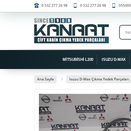
0 532 277 26 98
0 532 277 26 98
055495
MİTSUBİSHİ L200
ISUZU D-MAX
Ana Sayfa
Isuzu D-Max Çıkma Yedek Parçaları