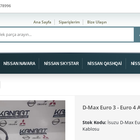
78996
Ana Sayfa
Siparişlerim
Bize Ulaşın
NİSSAN NAVARA
NİSSAN SKYSTAR
NİSSAN QASHQAİ
NİS
D-Max Euro 3 - Euro 4 
Stok Kodu:
İsuzu D-Max Eu
Kablosu