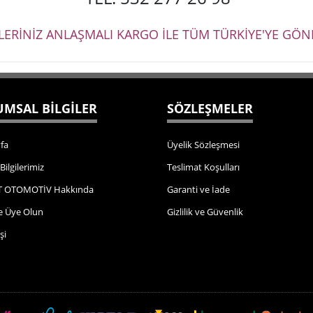
ŞLERİNİZ ANLAŞMALI KARGO İLE TÜM TÜRKİYE'YE GÖND
MSAL BİLGİLER
SÖZLEŞMELER
fa
Üyelik Sözleşmesi
 Bilgilerimiz
Teslimat Koşulları
 OTOMOTİV Hakkında
Garanti ve İade
e Üye Olun
Gizlilik ve Güvenlik
şi