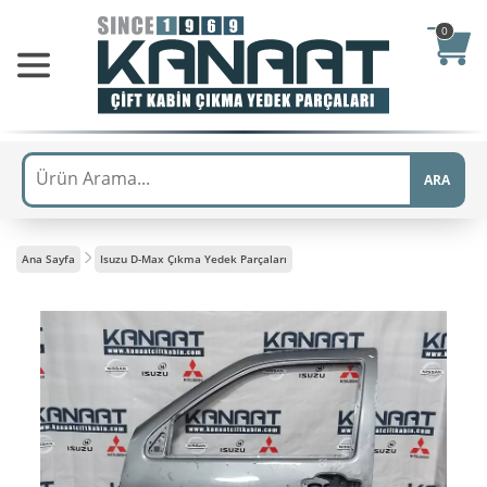
0
ARA
Ana Sayfa
Isuzu D-Max Çıkma Yedek Parçaları