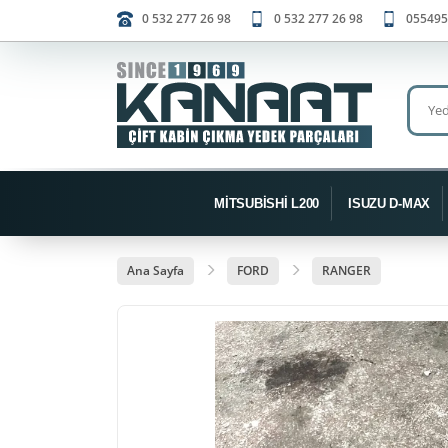
0 532 277 26 98
0 532 277 26 98
055495
MİTSUBİSHİ L200
ISUZU D-MAX
Ana Sayfa
FORD
RANGER