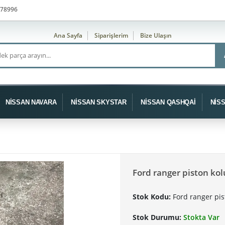
78996
Ana Sayfa
Siparişlerim
Bize Ulaşın
NİSSAN NAVARA
NİSSAN SKYSTAR
NİSSAN QASHQAİ
NİS
Ford ranger piston kol
Stok Kodu:
Ford ranger pis
Stok Durumu:
Stokta Var