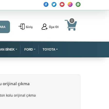
0
ARA
Giriş
Üye Ol
SAN BİNEK
FORD
TOYOTA
u orijinal çıkma
ton kolu orijinal çıkma