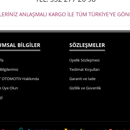
ŞLERİNİZ ANLAŞMALI KARGO İLE TÜM TÜRKİYE'YE GÖND
MSAL BİLGİLER
SÖZLEŞMELER
fa
Üyelik Sözleşmesi
 Bilgilerimiz
Teslimat Koşulları
 OTOMOTİV Hakkında
Garanti ve İade
e Üye Olun
Gizlilik ve Güvenlik
şi