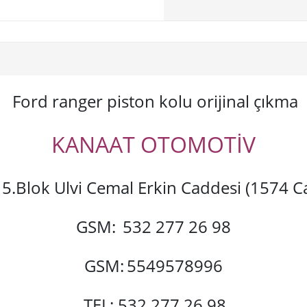
Ford ranger piston kolu orijinal çıkma
KANAAT OTOMOTİV
si 5.Blok Ulvi Cemal Erkin Caddesi (1574
GSM:
532 277 26 98
GSM:
5549578996
TEL: 532 277 26 98