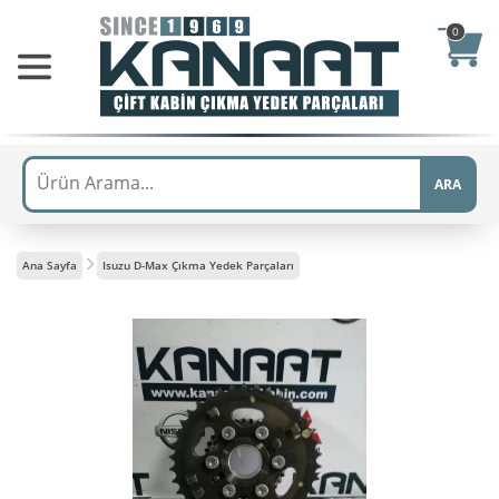
0
ARA
Ana Sayfa
Isuzu D-Max Çıkma Yedek Parçaları