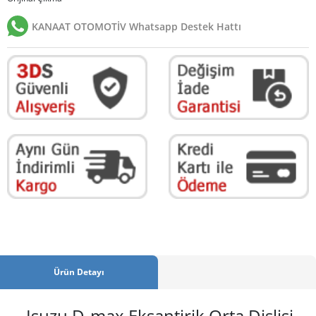
KANAAT OTOMOTİV Whatsapp Destek Hattı
Ürün Detayı
Isuzu D-max Eksantirik Orta Dişlisi