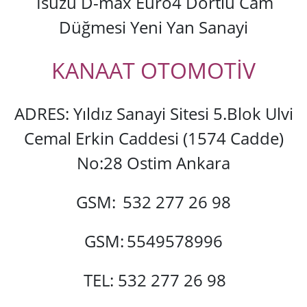
Isuzu D-max Euro4 Dörtlü Cam
Düğmesi Yeni Yan Sanayi
KANAAT OTOMOTİV
ADRES: Yıldız Sanayi Sitesi 5.Blok Ulvi
Cemal Erkin Caddesi (1574 Cadde)
No:28 Ostim Ankara
GSM:
532 277 26 98
GSM:
5549578996
TEL: 532 277 26 98