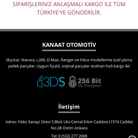
SİPARİŞLERİNİZ ANLAŞMALI KARGO İLE TÜM
TÜRKİYE'YE GÖNDERİLİR.
KANAAT OTOMOTİV
Skystar, Navara, L200, D-Max, Ranger ve Hilux modellerine özel çıkma
yedek parçalar. Uygun fiyatlı, orijinal parçalar stoktan hızlı kargo ile!
İletişim
Adres: Yıldız Sanayi Sitesi 5.Blok Ulvi Cemal Erkin Caddesi (1574 Cadde)
No:28 Ostim Ankara
Tel: 0 (532) 277 2698