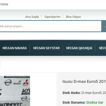
78996
Ana Sayfa
Siparişlerim
Bize Ulaşın
NİSSAN NAVARA
NİSSAN SKYSTAR
NİSSAN QASHQAİ
NİS
Isuzu D-max Euro5 201
Stok Kodu:
D-max Euro5 20
Stok Durumu:
Stokta Var