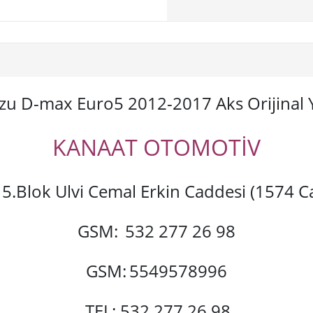
zu D-max Euro5 2012-2017 Aks Orijinal 
KANAAT OTOMOTİV
si 5.Blok Ulvi Cemal Erkin Caddesi (1574
GSM:
532 277 26 98
GSM:
5549578996
TEL: 532 277 26 98