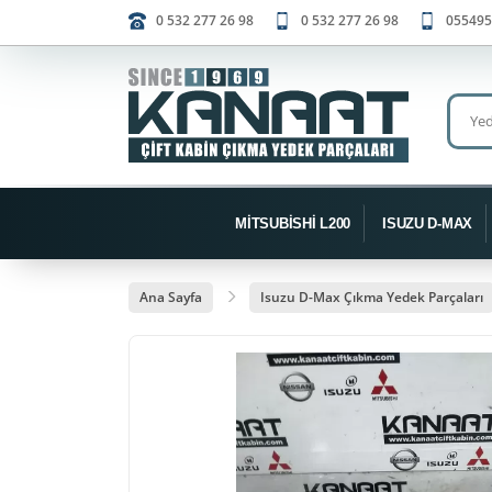
0 532 277 26 98
0 532 277 26 98
055495
MİTSUBİSHİ L200
ISUZU D-MAX
Ana Sayfa
Isuzu D-Max Çıkma Yedek Parçaları