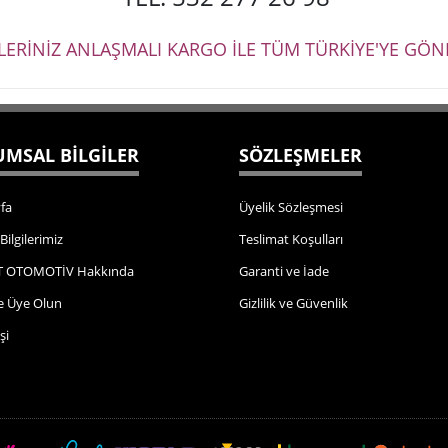
ŞLERİNİZ ANLAŞMALI KARGO İLE TÜM TÜRKİYE'YE GÖND
MSAL BİLGİLER
SÖZLEŞMELER
fa
Üyelik Sözleşmesi
 Bilgilerimiz
Teslimat Koşulları
 OTOMOTİV Hakkında
Garanti ve İade
e Üye Olun
Gizlilik ve Güvenlik
şi