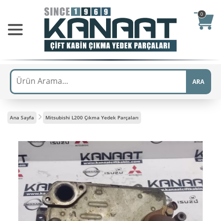
0
ARA
Ana Sayfa
Mitsubishi L200 Çıkma Yedek Parçaları