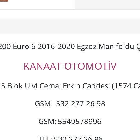
200 Euro 6 2016-2020 Egzoz Manifoldu Ç
KANAAT OTOMOTİV
si 5.Blok Ulvi Cemal Erkin Caddesi (1574
GSM:
532 277 26 98
GSM:
5549578996
TEL: 532 277 26 98