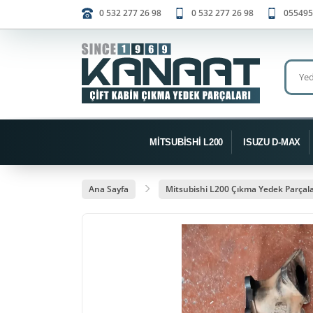
0 532 277 26 98
0 532 277 26 98
055495
MİTSUBİSHİ L200
ISUZU D-MAX
Ana Sayfa
Mitsubishi L200 Çıkma Yedek Parçala