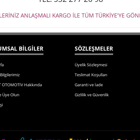
ŞLERİNİZ ANLAŞMALI KARGO İLE TÜM TÜRKİYE'YE GÖND
MSAL BİLGİLER
SÖZLEŞMELER
fa
Üyelik Sözleşmesi
 Bilgilerimiz
Teslimat Koşulları
 OTOMOTİV Hakkında
Garanti ve İade
e Üye Olun
Gizlilik ve Güvenlik
şi