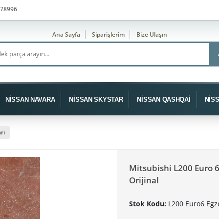
78996
Ana Sayfa
Siparişlerim
Bize Ulaşın
NİSSAN NAVARA
NİSSAN SKYSTAR
NİSSAN QASHQAİ
NİS
rı
Mitsubishi L200 Euro 
Orijinal
Stok Kodu:
L200 Euro6 Egz