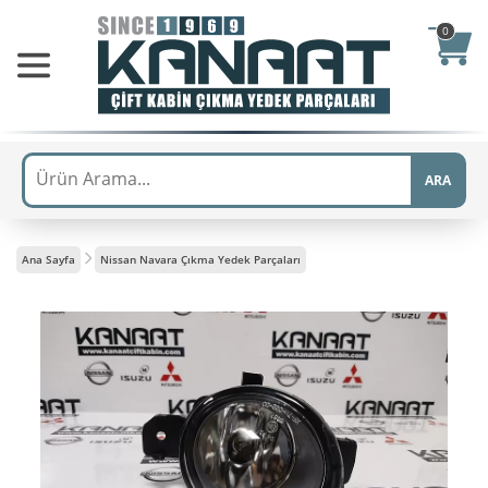
0
ARA
Ana Sayfa
Nissan Navara Çıkma Yedek Parçaları