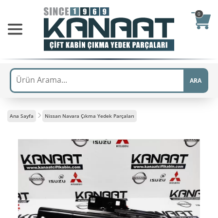
0
ARA
Ana Sayfa
Nissan Navara Çıkma Yedek Parçaları