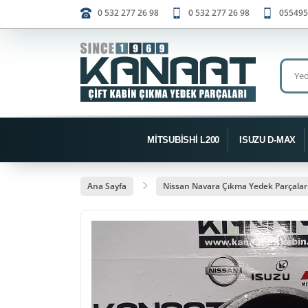
0 532 277 26 98
0 532 277 26 98
055495
MİTSUBİSHİ L200
ISUZU D-MAX
Ana Sayfa
Nissan Navara Çıkma Yedek Parçalar