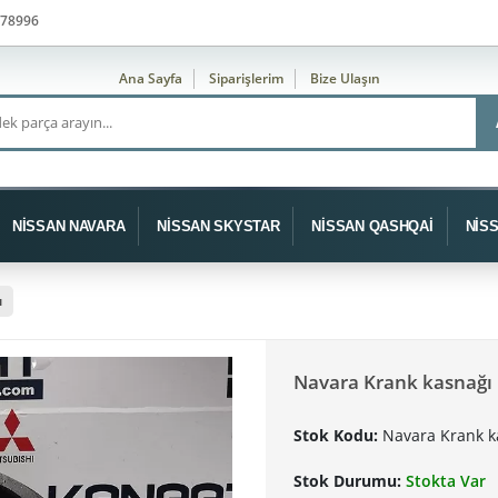
78996
Ana Sayfa
Siparişlerim
Bize Ulaşın
NİSSAN NAVARA
NİSSAN SKYSTAR
NİSSAN QASHQAİ
NİS
ı
Navara Krank kasnağı 
Stok Kodu:
Navara Krank k
Stok Durumu:
Stokta Var