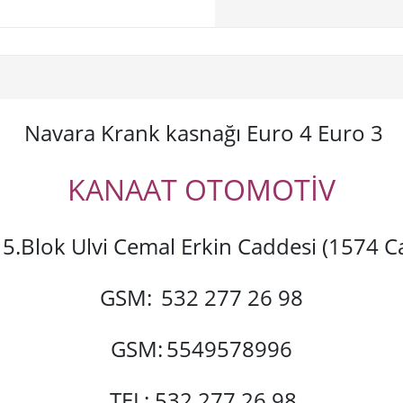
Navara Krank kasnağı Euro 4 Euro 3
KANAAT OTOMOTİV
si 5.Blok Ulvi Cemal Erkin Caddesi (1574
GSM:
532 277 26 98
GSM:
5549578996
TEL: 532 277 26 98