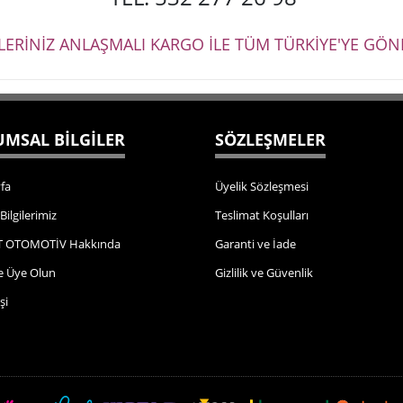
ŞLERİNİZ ANLAŞMALI KARGO İLE TÜM TÜRKİYE'YE GÖND
MSAL BİLGİLER
SÖZLEŞMELER
fa
Üyelik Sözleşmesi
 Bilgilerimiz
Teslimat Koşulları
 OTOMOTİV Hakkında
Garanti ve İade
e Üye Olun
Gizlilik ve Güvenlik
şi