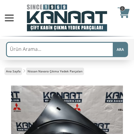
0
ARA
Ana Sayfa
Nissan Navara Çıkma Yedek Parçaları