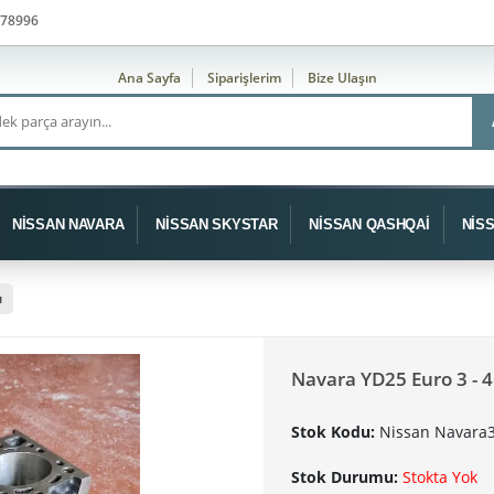
78996
Ana Sayfa
Siparişlerim
Bize Ulaşın
NİSSAN NAVARA
NİSSAN SKYSTAR
NİSSAN QASHQAİ
NİS
ı
Navara YD25 Euro 3 - 4
Stok Kodu:
Nissan Navara3
Stok Durumu:
Stokta Yok