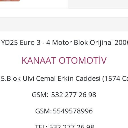
YD25 Euro 3 - 4 Motor Blok Orijinal 200
KANAAT OTOMOTİV
si 5.Blok Ulvi Cemal Erkin Caddesi (1574
GSM:
532 277 26 98
GSM:
5549578996
TEL: 532 277 26 98