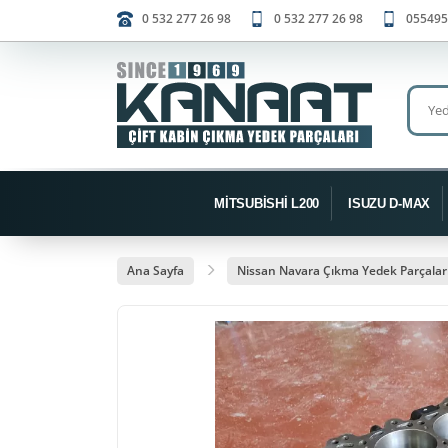
0 532 277 26 98
0 532 277 26 98
055495
MİTSUBİSHİ L200
ISUZU D-MAX
Ana Sayfa
Nissan Navara Çıkma Yedek Parçalar