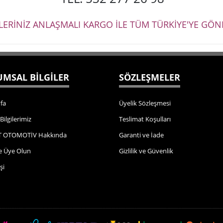
ŞLERİNİZ ANLAŞMALI KARGO İLE TÜM TÜRKİYE'YE GÖND
MSAL BİLGİLER
SÖZLEŞMELER
fa
Üyelik Sözleşmesi
 Bilgilerimiz
Teslimat Koşulları
 OTOMOTİV Hakkında
Garanti ve İade
e Üye Olun
Gizlilik ve Güvenlik
şi