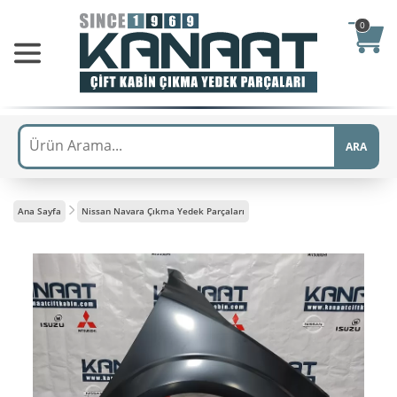
0
ARA
Ana Sayfa
Nissan Navara Çıkma Yedek Parçaları