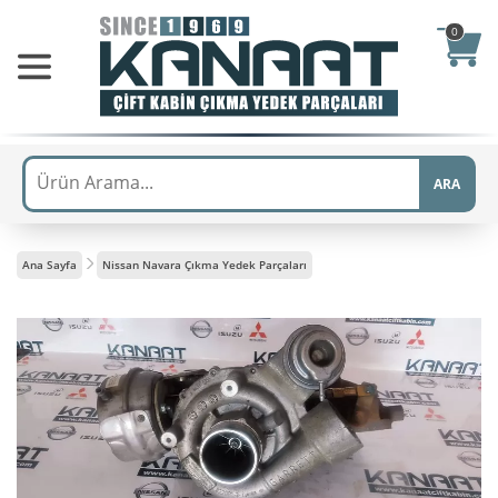
0
ARA
Ana Sayfa
Nissan Navara Çıkma Yedek Parçaları