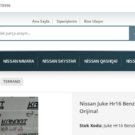
78996
Ana Sayfa
Siparişlerim
Bize Ulaşın
NİSSAN NAVARA
NİSSAN SKYSTAR
NİSSAN QASHQAİ
NİS
TERRANO
Nissan Juke Hr16 Ben
Orijinal
Stok Kodu:
Juke Hr16 Benz