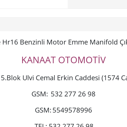
e Hr16 Benzinli Motor Emme Manifold Çı
KANAAT OTOMOTİV
si 5.Blok Ulvi Cemal Erkin Caddesi (1574
GSM:
532 277 26 98
GSM:
5549578996
TEL: 532 277 26 98