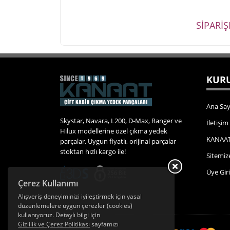
SİPARİ
KURU
Ana Say
Skystar, Navara, L200, D-Max, Ranger ve
İletişim
Hilux modellerine özel çıkma yedek
KANAAT
parçalar. Uygun fiyatlı, orijinal parçalar
stoktan hızlı kargo ile!
Sitemiz
Üye Giri
Çerez Kullanımı
Alışveriş deneyiminizi iyileştirmek için yasal
düzenlemelere uygun çerezler (cookies)
kullanıyoruz. Detaylı bilgi için
Gizlilik ve Çerez Politikası
sayfamızı