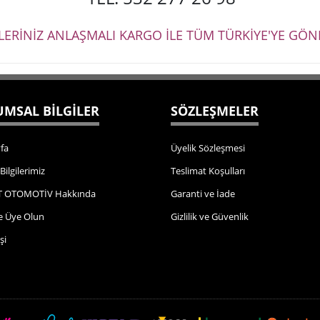
ŞLERİNİZ ANLAŞMALI KARGO İLE TÜM TÜRKİYE'YE GÖND
MSAL BİLGİLER
SÖZLEŞMELER
fa
Üyelik Sözleşmesi
 Bilgilerimiz
Teslimat Koşulları
 OTOMOTİV Hakkında
Garanti ve İade
e Üye Olun
Gizlilik ve Güvenlik
şi