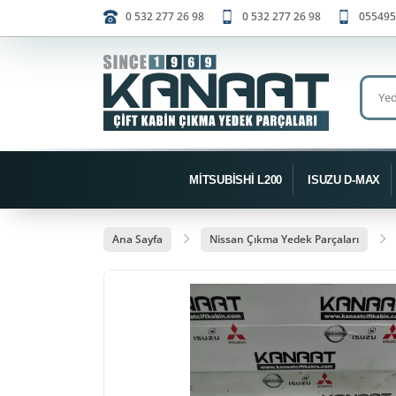
0 532 277 26 98
0 532 277 26 98
055495
MİTSUBİSHİ L200
ISUZU D-MAX
Ana Sayfa
Nissan Çıkma Yedek Parçaları