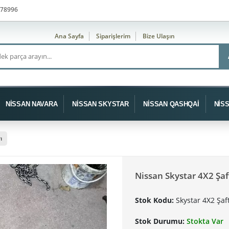
78996
Ana Sayfa
Siparişlerim
Bize Ulaşın
NİSSAN NAVARA
NİSSAN SKYSTAR
NİSSAN QASHQAİ
NİS
ı
Nissan Skystar 4X2 Şaf
Stok Kodu:
Skystar 4X2 Şaf
Stok Durumu:
Stokta Var