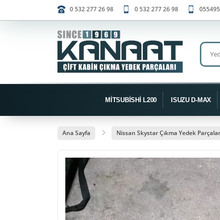
0 532 277 26 98
0 532 277 26 98
055495
MİTSUBİSHİ L200
ISUZU D-MAX
Ana Sayfa
Nissan Skystar Çıkma Yedek Parçalar