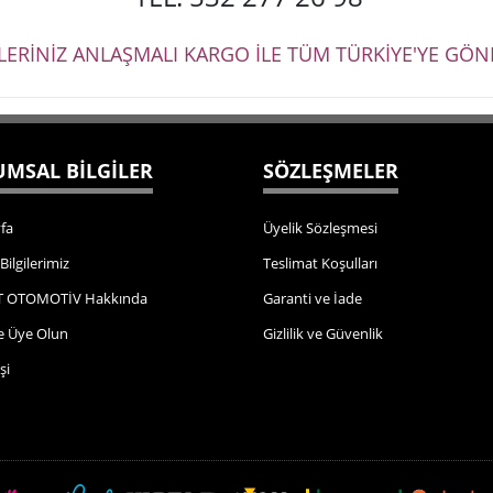
ŞLERİNİZ ANLAŞMALI KARGO İLE TÜM TÜRKİYE'YE GÖND
MSAL BİLGİLER
SÖZLEŞMELER
fa
Üyelik Sözleşmesi
 Bilgilerimiz
Teslimat Koşulları
 OTOMOTİV Hakkında
Garanti ve İade
e Üye Olun
Gizlilik ve Güvenlik
şi