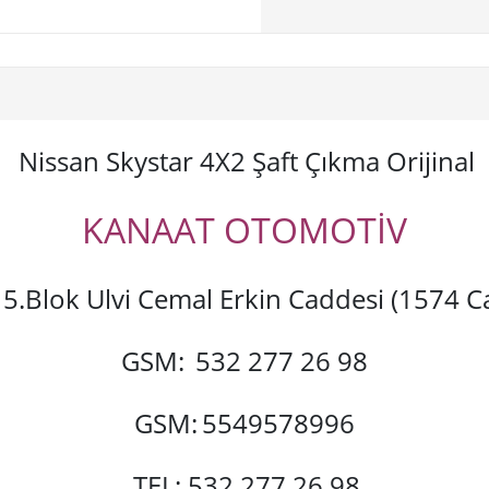
Nissan Skystar 4X2 Şaft Çıkma Orijinal
KANAAT OTOMOTİV
si 5.Blok Ulvi Cemal Erkin Caddesi (1574
GSM:
532 277 26 98
GSM:
5549578996
TEL: 532 277 26 98