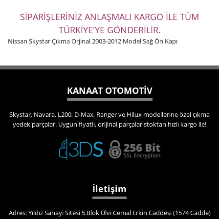
SİPARİŞLERİNİZ ANLAŞMALI KARGO İLE TÜM
TÜRKİYE'YE GÖNDERİLİR.
Nissan Skystar Çıkma Orjinal 2003-2012 Model Sağ Ön Kapı
KANAAT OTOMOTİV
Skystar, Navara, L200, D-Max, Ranger ve Hilux modellerine özel çıkma
yedek parçalar. Uygun fiyatlı, orijinal parçalar stoktan hızlı kargo ile!
İletişim
Adres: Yıldız Sanayi Sitesi 5.Blok Ulvi Cemal Erkin Caddesi (1574 Cadde)