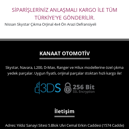
SİPARİŞLERİNİZ ANLAŞMALI KARGO İLE TÜM
TÜRKİYE'YE GÖNDERİLİR.
Nissan Skystar Çıkma Orjinal 4x4 Ön Arazi Defransiyeli
KANAAT OTOMOTİV
Skystar, Navara, L200, D-Max, Ranger ve Hilux modellerine özel çıkma
yedek parçalar. Uygun fiyatlı, orijinal parçalar stoktan hızlı kargo ile!
İletişim
Adres: Yıldız Sanayi Sitesi 5.Blok Ulvi Cemal Erkin Caddesi (1574 Cadde)