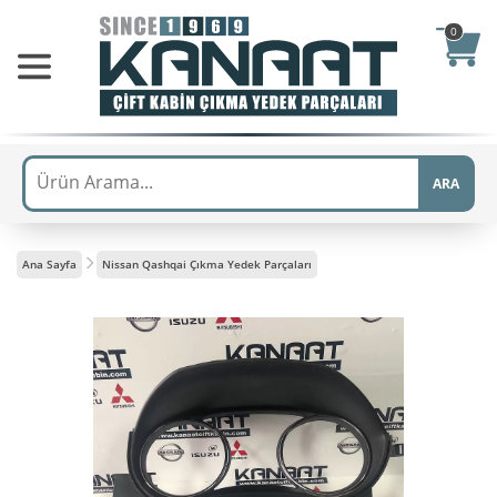
0
ARA
Ana Sayfa
Nissan Qashqai Çıkma Yedek Parçaları