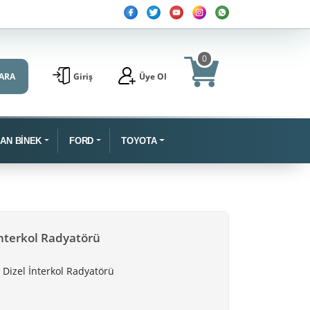
0
ARA
Giriş
Üye Ol
SAN BİNEK
FORD
TOYOTA
İnterkol Radyatörü
 Dizel İnterkol Radyatörü