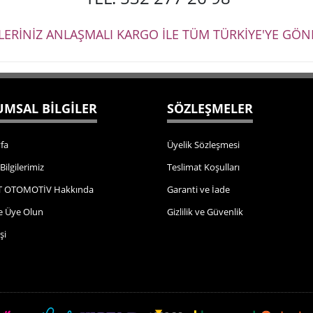
ŞLERİNİZ ANLAŞMALI KARGO İLE TÜM TÜRKİYE'YE GÖND
MSAL BİLGİLER
SÖZLEŞMELER
fa
Üyelik Sözleşmesi
 Bilgilerimiz
Teslimat Koşulları
 OTOMOTİV Hakkında
Garanti ve İade
e Üye Olun
Gizlilik ve Güvenlik
şi