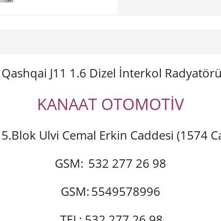
Qashqai J11 1.6 Dizel İnterkol Radyatör
KANAAT OTOMOTİV
si 5.Blok Ulvi Cemal Erkin Caddesi (1574
GSM:
532 277 26 98
GSM:
5549578996
TEL: 532 277 26 98