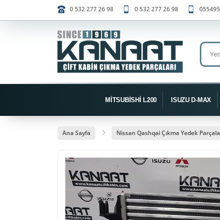
0 532 277 26 98
0 532 277 26 98
055495
MİTSUBİSHİ L200
ISUZU D-MAX
Ana Sayfa
Nissan Qashqai Çıkma Yedek Parçala