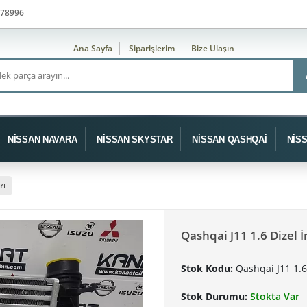
78996
Ana Sayfa
Siparişlerim
Bize Ulaşın
NİSSAN NAVARA
NİSSAN SKYSTAR
NİSSAN QASHQAİ
NİS
rı
Qashqai J11 1.6 Dizel 
Stok Kodu:
Qashqai J11 1.6
Stok Durumu:
Stokta Var