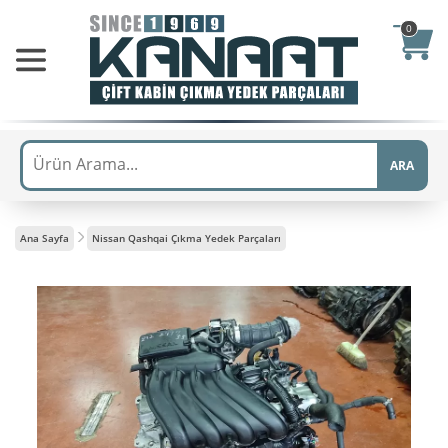
0
ARA
Ana Sayfa
Nissan Qashqai Çıkma Yedek Parçaları