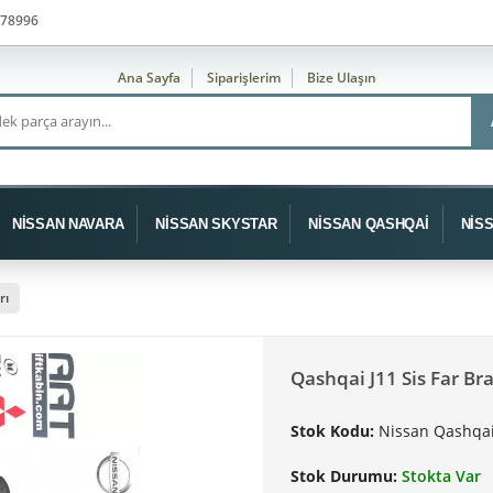
78996
Ana Sayfa
Siparişlerim
Bize Ulaşın
NİSSAN NAVARA
NİSSAN SKYSTAR
NİSSAN QASHQAİ
NİS
rı
Qashqai J11 Sis Far Bra
Stok Kodu:
Nissan Qashqai 
Stok Durumu:
Stokta Var