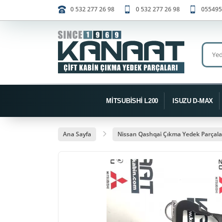
0 532 277 26 98
0 532 277 26 98
055495
MİTSUBİSHİ L200
ISUZU D-MAX
Ana Sayfa
Nissan Qashqai Çıkma Yedek Parçala