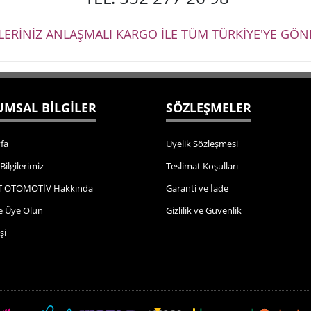
ŞLERİNİZ ANLAŞMALI KARGO İLE TÜM TÜRKİYE'YE GÖND
MSAL BİLGİLER
SÖZLEŞMELER
fa
Üyelik Sözleşmesi
 Bilgilerimiz
Teslimat Koşulları
 OTOMOTİV Hakkında
Garanti ve İade
e Üye Olun
Gizlilik ve Güvenlik
şi