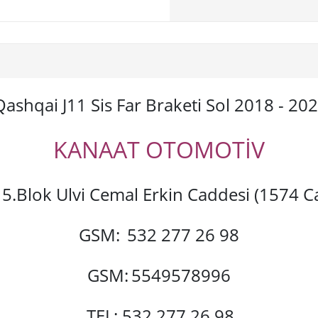
Qashqai J11 Sis Far Braketi Sol 2018 - 20
KANAAT OTOMOTİV
si 5.Blok Ulvi Cemal Erkin Caddesi (1574
GSM:
532 277 26 98
GSM:
5549578996
TEL: 532 277 26 98