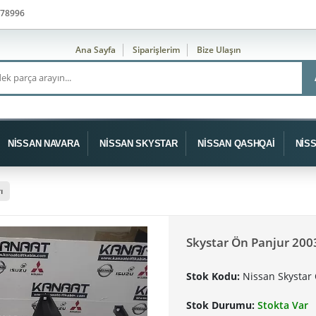
78996
Ana Sayfa
Siparişlerim
Bize Ulaşın
NİSSAN NAVARA
NİSSAN SKYSTAR
NİSSAN QASHQAİ
NİS
ı
Skystar Ön Panjur 200
Stok Kodu:
Nissan Skystar
Stok Durumu:
Stokta Var