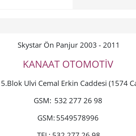
Skystar Ön Panjur 2003 - 2011
KANAAT OTOMOTİV
si 5.Blok Ulvi Cemal Erkin Caddesi (1574
GSM:
532 277 26 98
GSM:
5549578996
TEL: 532 277 26 98