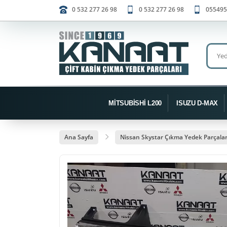
0 532 277 26 98
0 532 277 26 98
055495
MİTSUBİSHİ L200
ISUZU D-MAX
Ana Sayfa
Nissan Skystar Çıkma Yedek Parçalar