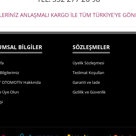
ŞLERİNİZ ANLAŞMALI KARGO İLE TÜM TÜRKİYE'YE GÖND
MSAL BİLGİLER
SÖZLEŞMELER
fa
Üyelik Sözleşmesi
 Bilgilerimiz
Teslimat Koşulları
 OTOMOTİV Hakkında
Garanti ve İade
e Üye Olun
Gizlilik ve Güvenlik
şi