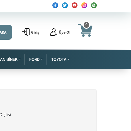
0
ARA
Giriş
Üye Ol
SAN BİNEK
FORD
TOYOTA
işlisi