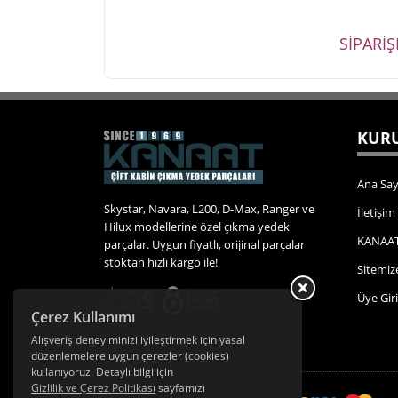
SİPARİ
KURU
Ana Say
Skystar, Navara, L200, D-Max, Ranger ve
İletişim
Hilux modellerine özel çıkma yedek
KANAAT
parçalar. Uygun fiyatlı, orijinal parçalar
stoktan hızlı kargo ile!
Sitemiz
Üye Giri
Çerez Kullanımı
Alışveriş deneyiminizi iyileştirmek için yasal
düzenlemelere uygun çerezler (cookies)
kullanıyoruz. Detaylı bilgi için
Gizlilik ve Çerez Politikası
sayfamızı