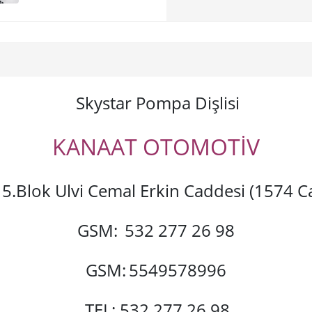
Skystar Pompa Dişlisi
KANAAT OTOMOTİV
si 5.Blok Ulvi Cemal Erkin Caddesi (1574
GSM:
532 277 26 98
GSM:
5549578996
TEL: 532 277 26 98