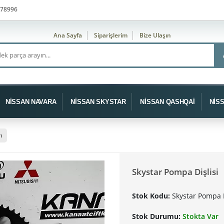
78996
Ana Sayfa
Siparişlerim
Bize Ulaşın
NİSSAN NAVARA
NİSSAN SKYSTAR
NİSSAN QASHQAİ
NİS
ı
Skystar Pompa Dişlisi
Stok Kodu:
Skystar Pompa D
Stok Durumu:
Stokta Var