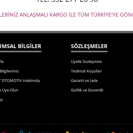
ŞLERİNİZ ANLAŞMALI KARGO İLE TÜM TÜRKİYE'YE GÖND
MSAL BİLGİLER
SÖZLEŞMELER
fa
Üyelik Sözleşmesi
 Bilgilerimiz
Teslimat Koşulları
 OTOMOTİV Hakkında
Garanti ve İade
e Üye Olun
Gizlilik ve Güvenlik
şi