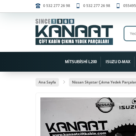
0 532 277 26 98
0 532 277 26 98
055495
MİTSUBİSHİ L200
ISUZU D-MAX
Ana Sayfa
Nissan Skystar Çıkma Yedek Parçalar