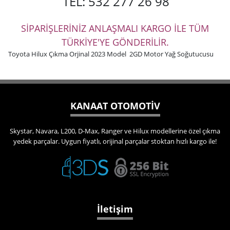
TEL: 532 277 26 98
SİPARİŞLERİNİZ ANLAŞMALI KARGO İLE TÜM
TÜRKİYE'YE GÖNDERİLİR.
Toyota Hilux Çıkma Orjinal 2023 Model 2GD Motor Yağ Soğutucusu
KANAAT OTOMOTİV
Skystar, Navara, L200, D-Max, Ranger ve Hilux modellerine özel çıkma
yedek parçalar. Uygun fiyatlı, orijinal parçalar stoktan hızlı kargo ile!
İletişim